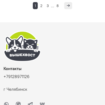
1
2
3
8
…
Контакты
+79128971126
г Челябинск