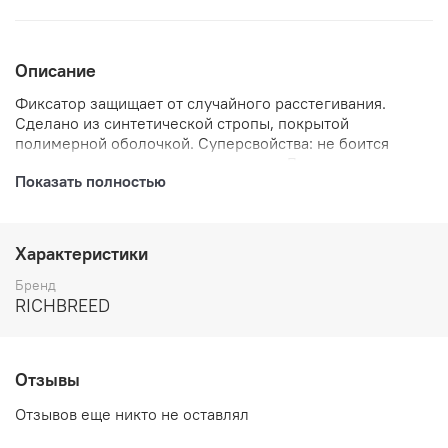
Описание
Фиксатор защищает от случайного расстегивания.
Сделано из синтетической стропы, покрытой
полимерной оболочкой. Суперсвойства: не боится
воды, грязи, перепадов температур. Легко мыть.
Показать полностью
Прочная, мягкая и красивая лента нового поколения
Характеристики
Бренд
RICHBREED
Отзывы
Отзывов еще никто не оставлял