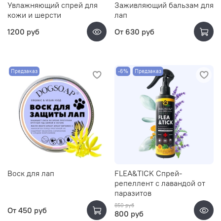
Увлажняющий спрей для
Заживляющий бальзам для
кожи и шерсти
лап
1200 руб
От
630 руб
Предзаказ
-6%
Предзаказ
Воск для лап
FLEA&TICK Спрей-
репеллент с лавандой от
паразитов
850 руб
От
450 руб
800 руб