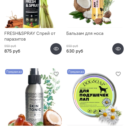
FRESH&SPRAY Спрей от
Бальзам для носа
паразитов
950 руб
650 руб
875 руб
630 руб
Предзаказ
Предзаказ