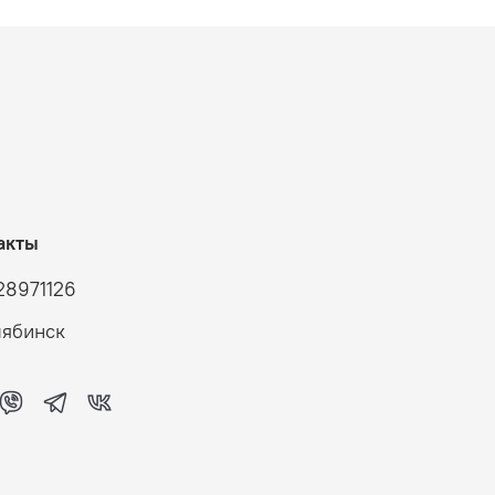
акты
28971126
лябинск