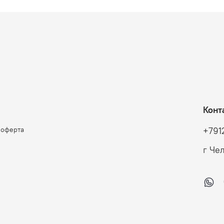
Конт
 оферта
+791
г Че