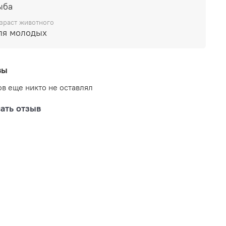
ыба
зраст животного
ля молодых
вы
в еще никто не оставлял
ать отзыв