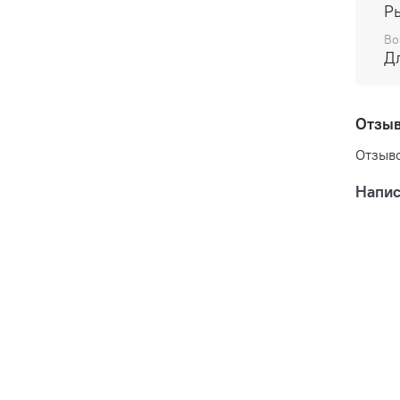
Р
Во
Д
Отзы
Отзыво
Напис