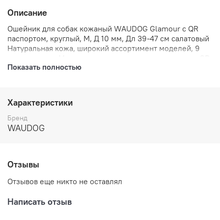
Описание
Ошейник для собак кожаный WAUDOG Glamour с QR
паспортом, круглый, M, Д 10 мм, Дл 39-47 см салатовый
Натуральная кожа, широкий ассортимент моделей, 9
ярких цветов. Металлические классические пряжки. QR-
Показать полностью
адресник с инструкцией
Характеристики
Бренд
WAUDOG
Отзывы
Отзывов еще никто не оставлял
Написать отзыв