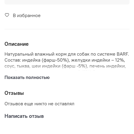
В избранное
Описание
Натуральный влажный корм для собак по системе BARF.
Состав: индейка (фарш-50%), желудки индейки – 12%,
соус, тыква, шеи индейки (фарш -5%), печень индейки,
отруби, масло лососевое, кальций (1%) Срок годности:
Показать полностью
12 месяцев.
Отзывы
Отзывов еще никто не оставлял
Написать отзыв