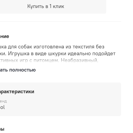
Купить в 1 клик
ание
ка для собак изготовлена из текстиля без
ки. Игрушка в виде шкурки идеально подойдет
ктивных игр с питомцем. Неабразивный,
сичный материал не ранит зубы и дёсны.
ать полностью
ка оснащена пищалкой для привлечения
ния.
арактеристики
енд
iol
вы