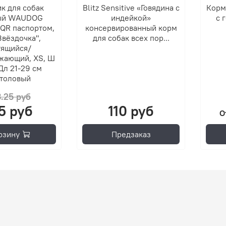
к для собак
Blitz Sensitive «Говядина с
Корм
ый WAUDOG
индейкой»
с 
 QR паспортом,
консервированный корм
Звёздочка",
для собак всех пор...
тящийся/
жающий, XS, Ш
 Дл 21-29 см
толовый
.25 руб
5 руб
110 руб
О
рзину
Предзаказ