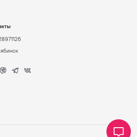
акты
28971126
лябинск