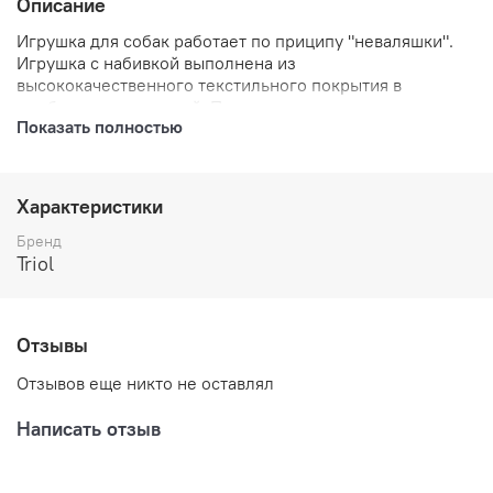
Описание
Игрушка для собак работает по приципу "неваляшки".
Игрушка с набивкой выполнена из
высококачественного текстильного покрытия в
комбинации с резиной. Подходит для активных игр.
Показать полностью
Неабразивный, нетоксичный материал не ранит зубы и
дёсны. Игрушка оснащена пищалкой для привлечения
внимания питомца.
Характеристики
Бренд
Triol
Отзывы
Отзывов еще никто не оставлял
Написать отзыв