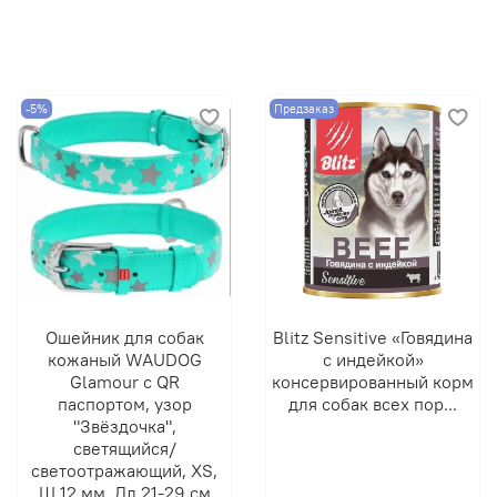
-5%
Предзаказ
Ошейник для собак
Blitz Sensitive «Говядина
кожаный WAUDOG
с индейкой»
Glamour с QR
консервированный корм
паспортом, узор
для собак всех пор...
"Звёздочка",
светящийся/
светоотражающий, XS,
Ш 12 мм, Дл 21-29 см