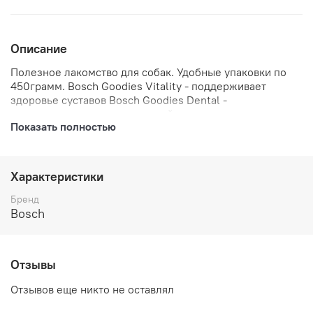
Описание
Полезное лакомство для собак. Удобные упаковки по
450грамм. Bosch Goodies Vitality - поддерживает
здоровье суставов Bosch Goodies Dental -
поддерживает гигиену ротовой полости, удаляет
Показать полностью
зубной налёт Bosch Goodies Light - лакомство для
собак, склонных к полноте Bosch Goodies Hair&Skin -
поддерживает здоровье кожи и шерсти
Характеристики
Бренд
Bosch
Отзывы
Отзывов еще никто не оставлял