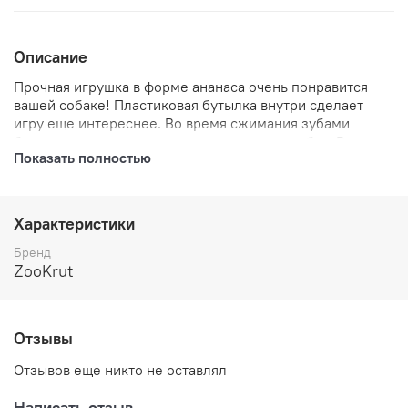
Описание
Прочная игрушка в форме ананаса очень понравится
вашей собаке! Пластиковая бутылка внутри сделает
игру еще интереснее. Во время сжимания зубами
бутылка скрипит, что вызывает восторг у собак. Важно:
Показать полностью
чем агрессивнее манера игры собаки, тем больше
следует выбирать игрушку!
Характеристики
Бренд
ZooKrut
Отзывы
Отзывов еще никто не оставлял
Написать отзыв